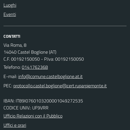
Luoghi
Eventi
CONTATTI
Via Roma, 8
14040 Castel Boglione (AT)
C.F. 00192150050 - P.Iva: 00192150050
Telefono:
0141762368
E-mail:
PEC:
IBAN: IT89I0760103200001049272535
CODICE UNIV.: UF9VRR
Ufficio Relazioni con il Pubblico
Uffici e orari