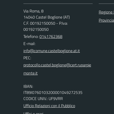
Via Roma, 8
Regione
14040 Castel Boglione (AT)
Provincia
C.F. 00192150050 - P.Iva:
00192150050
Telefono:
0141762368
E-mail:
PEC:
IBAN:
IT89I0760103200001049272535
CODICE UNIV.: UF9VRR
Ufficio Relazioni con il Pubblico
Uffici e orari