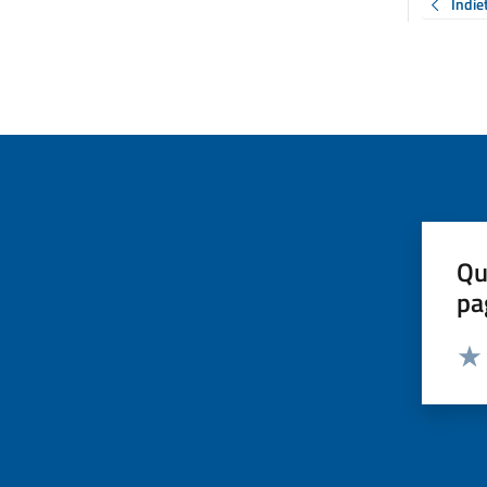
Indie
Qu
pa
Valut
Valu