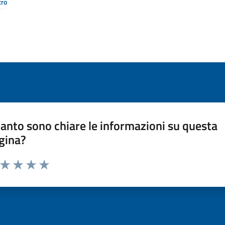
tro
anto sono chiare le informazioni su questa
gina?
a da 1 a 5 stelle la pagina
ta 1 stelle su 5
Valuta 2 stelle su 5
Valuta 3 stelle su 5
Valuta 4 stelle su 5
Valuta 5 stelle su 5