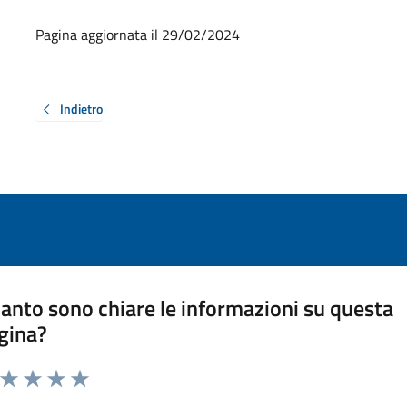
Pagina aggiornata il 29/02/2024
Indietro
anto sono chiare le informazioni su questa
gina?
a da 1 a 5 stelle la pagina
ta 1 stelle su 5
Valuta 2 stelle su 5
Valuta 3 stelle su 5
Valuta 4 stelle su 5
Valuta 5 stelle su 5