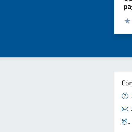
pa
Valut
Valu
Con