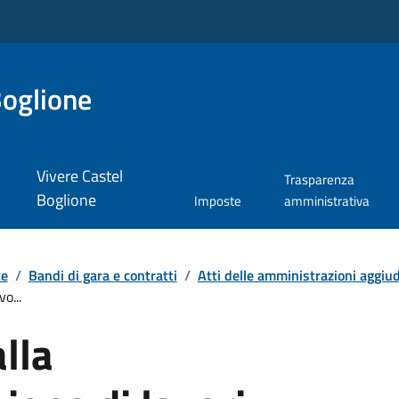
Boglione
Vivere Castel
Trasparenza
Boglione
Imposte
amministrativa
te
/
Bandi di gara e contratti
/
Atti delle amministrazioni aggiudi
o...
alla