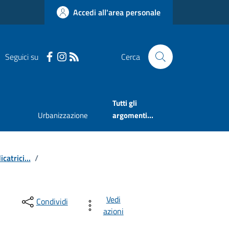
Accedi all'area personale
Seguici su
Cerca
Tutti gli
Urbanizzazione
argomenti...
catrici...
/
Vedi
Condividi
azioni