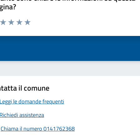
gina?
a da 1 a 5 stelle la pagina
ta 1 stelle su 5
Valuta 2 stelle su 5
Valuta 3 stelle su 5
Valuta 4 stelle su 5
Valuta 5 stelle su 5
tatta il comune
Leggi le domande frequenti
Richiedi assistenza
Chiama il numero 0141762368