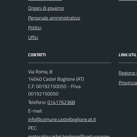
Organi di governo
Personale amministrativo
Politici
Uffici
CONTATTI
LINK UTIL
Via Roma, 8
Regione
14040 Castel Boglione (AT)
Provincia
C.F. 00192150050 - P.Iva:
00192150050
Telefono:
0141762368
E-mail:
PEC: