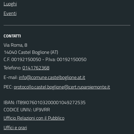
Luoghi
Eventi
CONTATTI
Via Roma, 8
14040 Castel Boglione (AT)
C.F. 00192150050 - P.Iva: 00192150050
Telefono:
0141762368
E-mail:
PEC:
IBAN: IT89I0760103200001049272535
CODICE UNIV.: UF9VRR
Ufficio Relazioni con il Pubblico
Uffici e orari