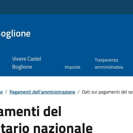
Boglione
Vivere Castel
Trasparenza
Boglione
Imposte
amministrativa
te
/
Pagamenti dell'amministrazione
/
Dati sui pagamenti del ser
amenti del
itario nazionale