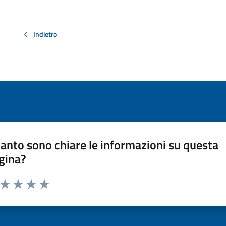
Indietro
anto sono chiare le informazioni su questa
gina?
a da 1 a 5 stelle la pagina
ta 1 stelle su 5
Valuta 2 stelle su 5
Valuta 3 stelle su 5
Valuta 4 stelle su 5
Valuta 5 stelle su 5