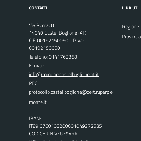
CONTATTI
LINK UTIL
Via Roma, 8
Regione
14040 Castel Boglione (AT)
Provincia
C.F. 00192150050 - P.Iva:
00192150050
Telefono:
0141762368
E-mail:
PEC:
IBAN:
IT89I0760103200001049272535
CODICE UNIV.: UF9VRR