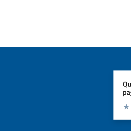
Qu
pa
Valut
Valu