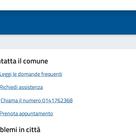
ta 1 stelle su 5
Valuta 2 stelle su 5
Valuta 3 stelle su 5
Valuta 4 stelle su 5
Valuta 5 stelle su 5
tatta il comune
Leggi le domande frequenti
Richiedi assistenza
Chiama il numero 0141762368
Prenota appuntamento
blemi in città